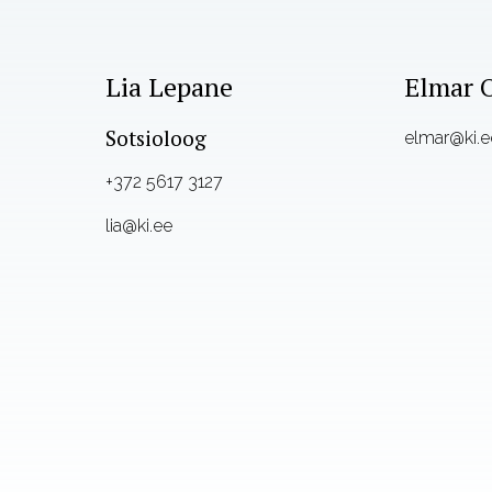
Lia Lepane
Elmar 
Sotsioloog
elmar@ki.e
+372 5617 3127
lia@ki.ee