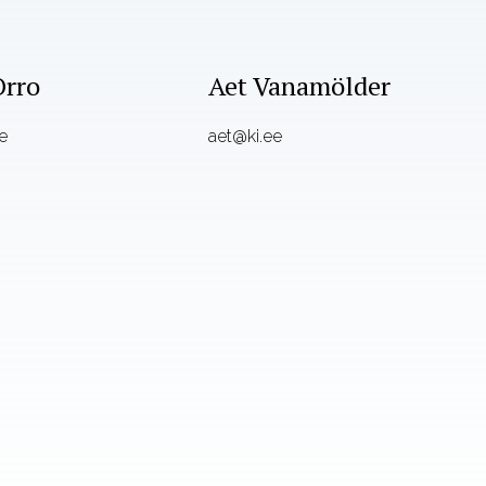
Orro
Aet Vanamölder
e
aet@ki.ee