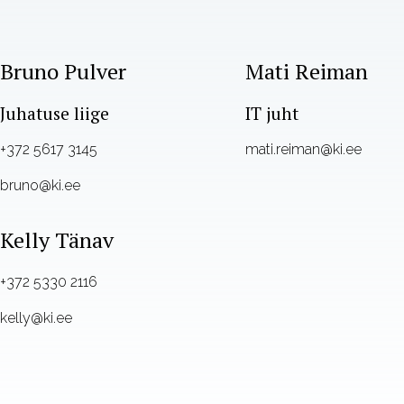
Bruno Pulver
Mati Reiman
Juhatuse liige
IT juht
+372 5617 3145
mati.reiman@ki.ee
bruno@ki.ee
Kelly Tänav
+372 5330 2116
kelly@ki.ee