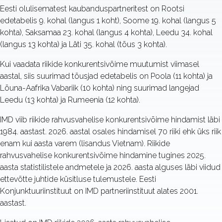
Eesti olulisematest kaubanduspartneritest on Rootsi
edetabelis 9. kohal (langus 1 koht), Soome 19. kohal (langus 5
kohta), Saksamaa 23. kohal (langus 4 kohta), Leedu 34. kohal
(langus 13 kohta) ja Läti 35. kohal (tõus 3 kohta).
Kui vaadata riikide konkurentsivõime muutumist viimasel
aastal, siis suurimad tõusjad edetabelis on Poola (11 kohta) ja
Lõuna-Aafrika Vabariik (10 kohta) ning suurimad langejad
Leedu (13 kohta) ja Rumeenia (12 kohta).
IMD viib riikide rahvusvahelise konkurentsivõime hindamist läbi
1984. aastast. 2026. aastal osales hindamisel 70 riiki ehk üks riik
enam kui aasta varem (lisandus Vietnam). Riikide
rahvusvahelise konkurentsivõime hindamine tugines 2025.
aasta statistilistele andmetele ja 2026. aasta alguses läbi viidud
ettevõtte juhtide küsitluse tulemustele. Eesti
Konjunktuuriinstituut on IMD partneriinstituut alates 2001.
aastast.