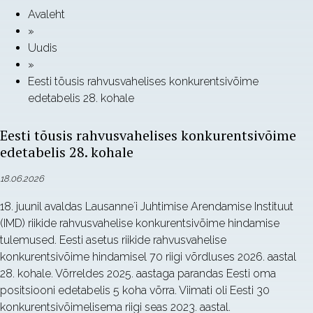
Avaleht
»
Uudis
»
Eesti tõusis rahvusvahelises konkurentsivõime
edetabelis 28. kohale
Eesti tõusis rahvusvahelises konkurentsivõime
edetabelis 28. kohale
18.06.2026
18. juunil avaldas Lausanne´i Juhtimise Arendamise Instituut
(IMD) riikide rahvusvahelise konkurentsivõime hindamise
tulemused. Eesti asetus riikide rahvusvahelise
konkurentsivõime hindamisel 70 riigi võrdluses 2026. aastal
28. kohale. Võrreldes 2025. aastaga parandas Eesti oma
positsiooni edetabelis 5 koha võrra. Viimati oli Eesti 30
konkurentsivõimelisema riigi seas 2023. aastal.