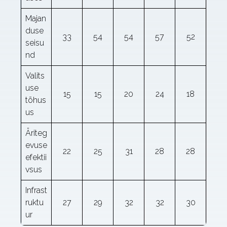
Majan
duse
33
54
54
57
52
seisu
nd
Valits
use
15
15
20
24
18
tõhus
us
Äriteg
evuse
22
25
31
28
28
efektii
vsus
Infrast
ruktu
27
29
32
32
30
ur