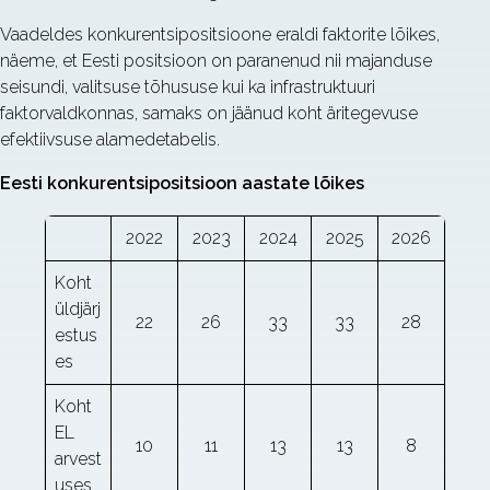
Vaadeldes konkurentsipositsioone eraldi faktorite lõikes,
näeme, et Eesti positsioon on paranenud nii majanduse
seisundi, valitsuse tõhususe kui ka infrastruktuuri
faktorvaldkonnas, samaks on jäänud koht äritegevuse
efektiivsuse alamedetabelis.
Eesti konkurentsipositsioon aastate lõikes
2022
2023
2024
2025
2026
Koht
üldjärj
22
26
33
33
28
estus
es
Koht
EL
10
11
13
13
8
arvest
uses